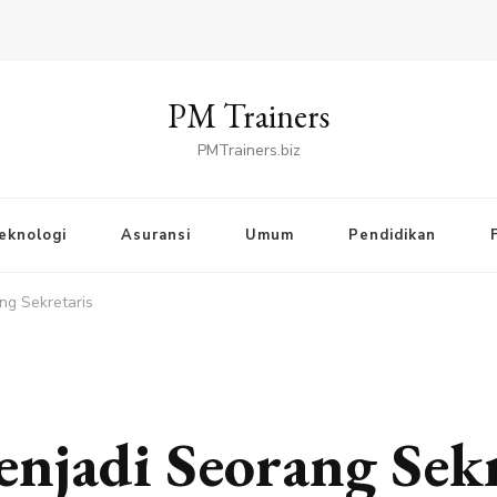
PM Trainers
PMTrainers.biz
eknologi
Asuransi
Umum
Pendidikan
g Sekretaris
jadi Seorang Sekr