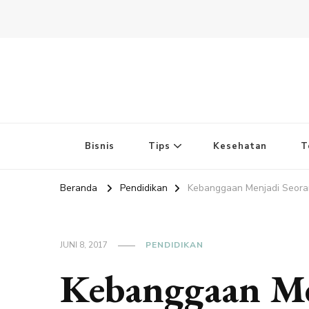
Bisnis
Tips
Kesehatan
T
Beranda
Pendidikan
Kebanggaan Menjadi Seoran
JUNI 8, 2017
PENDIDIKAN
Kebanggaan Men