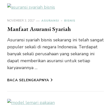
NOVEMBER 3, 2017
ASURANSI
BISNIS
Manfaat Asuransi Syariah
Asuransi syariah bisnis sekarang ini telah sangat
populer sekali di negara Indonesia. Terdapat
banyak sekali perusahaan yang sekarang ini
dapat memberikan asuransi untuk setiap
karyawannya …
BACA SELENGKAPNYA