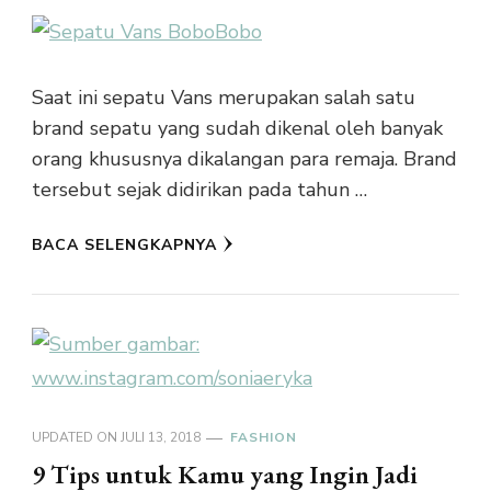
Saat ini sepatu Vans merupakan salah satu
brand sepatu yang sudah dikenal oleh banyak
orang khususnya dikalangan para remaja. Brand
tersebut sejak didirikan pada tahun …
BACA SELENGKAPNYA
UPDATED ON
JULI 13, 2018
FASHION
9 Tips untuk Kamu yang Ingin Jadi