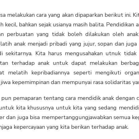
bisa melakukan cara yang akan dipaparkan berikut ini.
 kecil, bahkan sejak usianya masih balita. Pendidikan 
an perbuatan yang tidak boleh dilakukan oleh ana
atih anak menjadi pribadi yang jujur, sopan dan jug
i sekitarnya. Kita harus mengusahakan utnuk tidak
patan terhadap anak untuk dapat melakukan berb
t melatih kepribadiannya seperti mengikuti organ
iwa kepemimpinan dan mempunyai rasa solidaritas yan
u pun pemaparan tentang
cara mendidik anak
dengan c
untuk kita khususnya untuk kita yang sedang mendid
er dan juga bisa mempertanggungjawabkan semua keg
aga kepercayaan yang kita berikan terhadap anak.