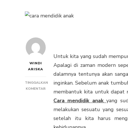
Untuk kita yang sudah mempuny
WINDI
Apalagi di zaman modern sepe
ARISKA
dalamnya tentunya akan sanga
inginkan. Sebelum anak tumbuh
TINGGALKAN
PADA
KOMENTAR
membantuk kita untuk dapat me
CARA
Cara mendidik anak
yang su
MENDIDIK
ANAK
melakukan sesuatu yang sesu
YANG
setelah itu kita harus men
TUMUH
DEWASA
kehidupannya.