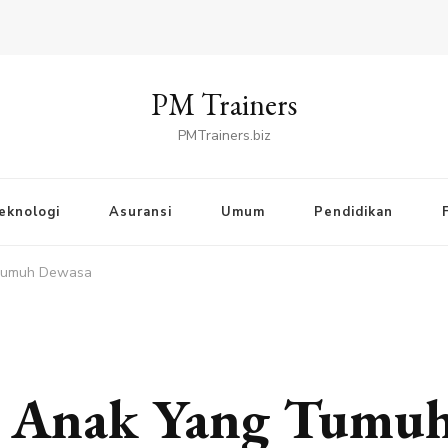
PM Trainers
PMTrainers.biz
eknologi
Asuransi
Umum
Pendidikan
 Tumuh Dewasa
k Anak Yang Tumu