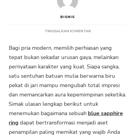
BISNIS
PADA
TINGGALKAN KOMENTAR
KENAPA
BLUE
Bagi pria modern, memilih perhiasan yang
SAPPHIRE
tepat bukan sekadar urusan gaya, melainkan
RING
COCOK
pernyataan karakter yang kuat. Siapa sangka,
UNTUK
satu sentuhan batuan mulia berwarna biru
PRIA?
pekat di jari mampu mengubah total impresi
dan memancarkan aura kepemimpinan seketika.
Simak ulasan lengkap berikut untuk
menemukan bagaimana sebuah
blue sapphire
ring
dapat bertransformasi menjadi aset
penampilan paling memikat yang wajib Anda