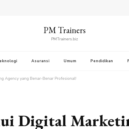
PM Trainers
PMTrainers.biz
eknologi
Asuransi
Umum
Pendidikan
ing Agency yang Benar-Benar Profesional!
ui Digital Marketi