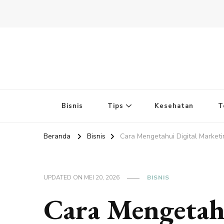
Bisnis
Tips
Kesehatan
T
Beranda
Bisnis
Cara Mengetahui Digital Market
UPDATED ON
MEI 20, 2026
BISNIS
Cara Mengetah