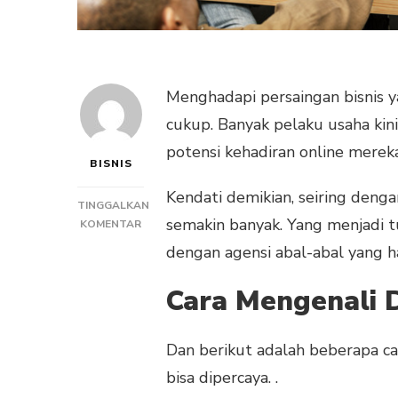
Menghadapi persaingan bisnis y
cukup. Banyak pelaku usaha ki
potensi kehadiran online merek
BISNIS
Kendati demikian, seiring deng
TINGGALKAN
semakin banyak. Yang menjadi t
PADA
KOMENTAR
CARA
dengan agensi abal-abal yang h
MENGETAHUI
DIGITAL
Cara Mengenali 
MARKETING
AGENCY
YANG
Dan berikut adalah beberapa c
BENAR-
BENAR
bisa dipercaya. .
PROFESIONAL!