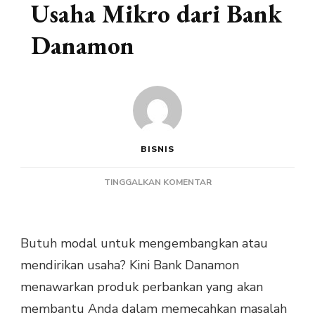
Usaha Mikro dari Bank
Danamon
BISNIS
PADA
TINGGALKAN KOMENTAR
KELEBIHAN
KREDIT
USAHA
Butuh modal untuk mengembangkan atau
MIKRO
DARI
mendirikan usaha? Kini Bank Danamon
BANK
menawarkan produk perbankan yang akan
DANAMON
membantu Anda dalam memecahkan masalah