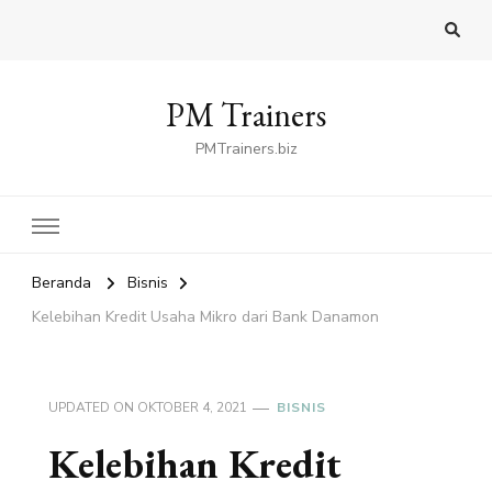
PM Trainers
PMTrainers.biz
Beranda
Bisnis
Kelebihan Kredit Usaha Mikro dari Bank Danamon
UPDATED ON
OKTOBER 4, 2021
BISNIS
Kelebihan Kredit