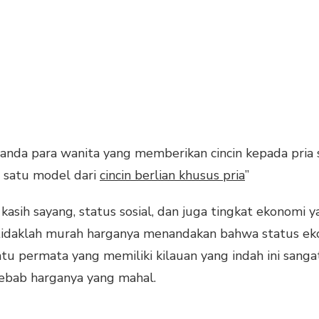
li anda para wanita yang memberikan cincin kepada pri
 satu model dari
cincin berlian khusus pria
”
sih sayang, status sosial, dan juga tingkat ekonomi yan
tidaklah murah harganya menandakan bahwa status eko
atu permata yang memiliki kilauan yang indah ini sang
sebab harganya yang mahal.