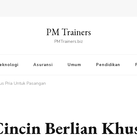
PM Trainers
PMTrainers.biz
eknologi
Asuransi
Umum
Pendidikan
sus Pria Untuk Pasangan
incin Berlian Khu