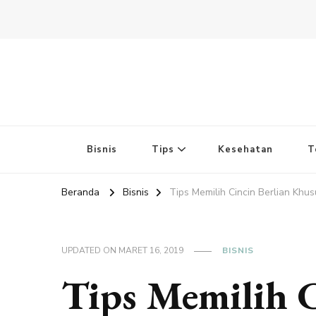
Bisnis
Tips
Kesehatan
T
Beranda
Bisnis
Tips Memilih Cincin Berlian Khu
UPDATED ON
MARET 16, 2019
BISNIS
Tips Memilih C