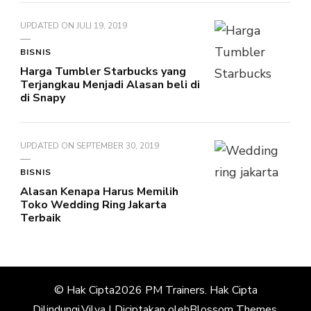
UPDATED ON
JULI 19, 2019
BISNIS
Harga Tumbler Starbucks yang
Terjangkau Menjadi Alasan beli di
di Snapy
UPDATED ON
SEPTEMBER 30, 2019
BISNIS
Alasan Kenapa Harus Memilih
Toko Wedding Ring Jakarta
Terbaik
© Hak Cipta2026
PM Trainers
. Hak Cipta
Dilindungi.
Vilva | Diciptakan oleh
Blossom Themes
.