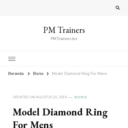
PM Trainers
PMTrainers.biz
Beranda
Bisnis
Model Diamond Ring For Mens
UPDATED ON
AGUSTUS 20, 2019
BISNIS
Model Diamond Ring
For Mens