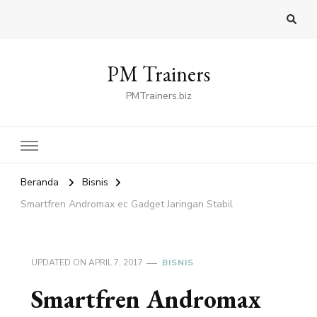
PM Trainers
PMTrainers.biz
Beranda
Bisnis
Smartfren Andromax ec Gadget Jaringan Stabil
UPDATED ON
APRIL 7, 2017
BISNIS
Smartfren Andromax