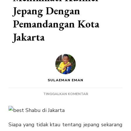
Jepang Dengan
Pemandangan Kota
Jakarta
SULAEMAN EMAN
PADA
TINGGALKAN KOMENTAR
MENIKMATI
KULINER
JEPANG
DENGAN
Siapa yang tidak ktau tentang jepang sekarang
PEMANDANGAN
KOTA