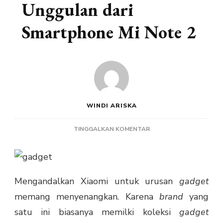
Unggulan dari
Smartphone Mi Note 2
WINDI ARISKA
PADA
TINGGALKAN KOMENTAR
INI
FITUR-
FITUR
UNGGULAN
Mengandalkan Xiaomi untuk urusan
gadget
DARI
SMARTPHONE
memang menyenangkan. Karena
brand
yang
MI
satu ini biasanya memilki koleksi
gadget
NOTE
2