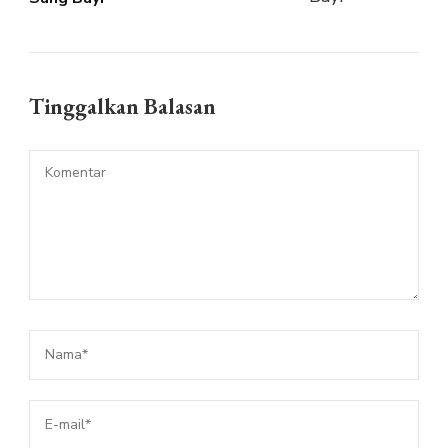
Tinggalkan Balasan