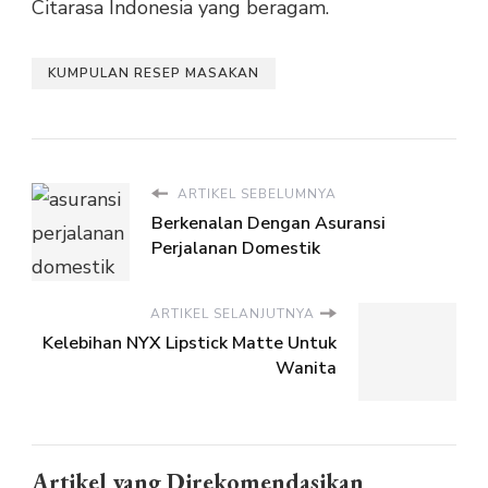
Citarasa Indonesia yang beragam.
KUMPULAN RESEP MASAKAN
ARTIKEL SEBELUMNYA
Berkenalan Dengan Asuransi
Perjalanan Domestik
ARTIKEL SELANJUTNYA
Kelebihan NYX Lipstick Matte Untuk
Wanita
Artikel yang Direkomendasikan