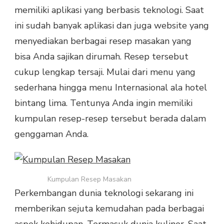
DI
memiliki aplikasi yang berbasis teknologi. Saat
RUMAH
ini sudah banyak aplikasi dan juga website yang
menyediakan berbagai resep masakan yang
bisa Anda sajikan dirumah. Resep tersebut
cukup lengkap tersaji. Mulai dari menu yang
sederhana hingga menu Internasional ala hotel
bintang lima. Tentunya Anda ingin memiliki
kumpulan resep-resep tersebut berada dalam
genggaman Anda.
Kumpulan Resep Masakan
Perkembangan dunia teknologi sekarang ini
memberikan sejuta kemudahan pada berbagai
aspek kehidupan. Termasuk dunia kuliner. Saat