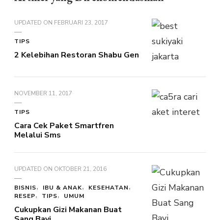
UPDATED ON
FEBRUARI 23, 2017
TIPS
2 Kelebihan Restoran Shabu Gen
NOVEMBER 11, 2017
TIPS
Cara Cek Paket Smartfren
Melalui Sms
UPDATED ON
OKTOBER 21, 2016
BISNIS
IBU & ANAK
KESEHATAN
RESEP
TIPS
UMUM
Cukupkan Gizi Makanan Buat
Sang Bayi