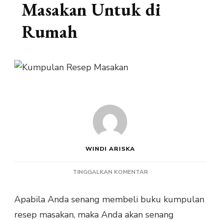
Masakan Untuk di
Rumah
WINDI ARISKA
PADA
TINGGALKAN KOMENTAR
KUMPULAN
RESEP
Apabila Anda senang membeli buku kumpulan
MASAKAN
resep masakan, maka Anda akan senang
UNTUK