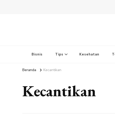
Bisnis
Tips
Kesehatan
T
Beranda
Kecantikan
Kecantikan