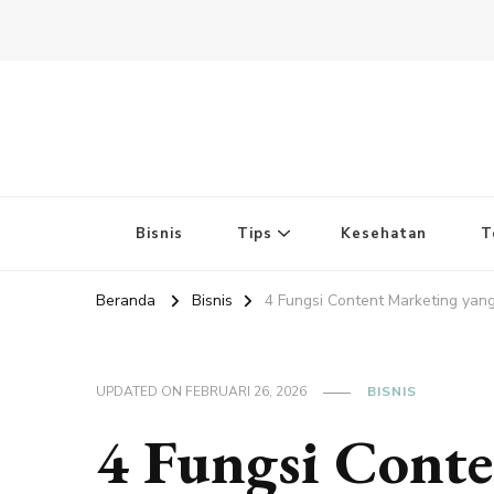
Bisnis
Tips
Kesehatan
T
Beranda
Bisnis
4 Fungsi Content Marketing yang
UPDATED ON
FEBRUARI 26, 2026
BISNIS
4 Fungsi Cont