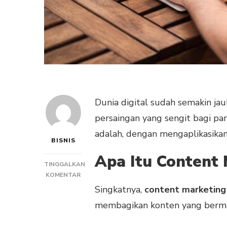
Dunia digital sudah semakin ja
persaingan yang sengit bagi par
adalah, dengan mengaplikasika
BISNIS
Apa Itu Content
TINGGALKAN
PADA
KOMENTAR
4
Singkatnya,
content marketin
FUNGSI
membagikan konten yang bermanf
CONTENT
MARKETING