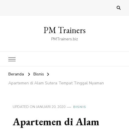
PM Trainers
PMTrainers.biz
Beranda
Bisnis
Apartemen di Alam Sutera Tempat Tinggal Nyaman
UPDATED ON
JANUARI 20, 2020
BISNIS
Apartemen di Alam