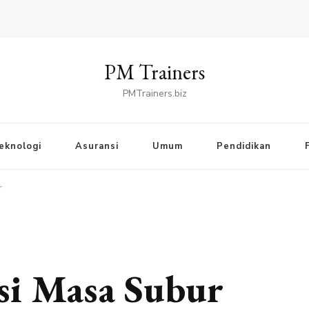
PM Trainers
PMTrainers.biz
eknologi
Asuransi
Umum
Pendidikan
r
si Masa Subur