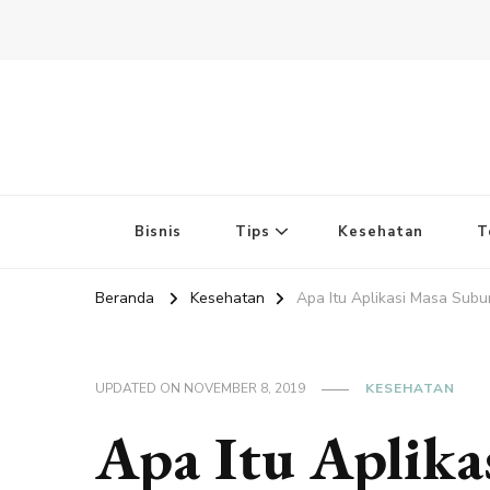
Bisnis
Tips
Kesehatan
T
Beranda
Kesehatan
Apa Itu Aplikasi Masa Subu
UPDATED ON
NOVEMBER 8, 2019
KESEHATAN
Apa Itu Aplika