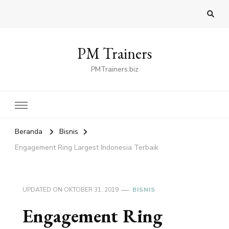
PM Trainers
PMTrainers.biz
Beranda
Bisnis
Engagement Ring Largest Indonesia Terbaik
UPDATED ON
OKTOBER 31, 2019
BISNIS
Engagement Ring