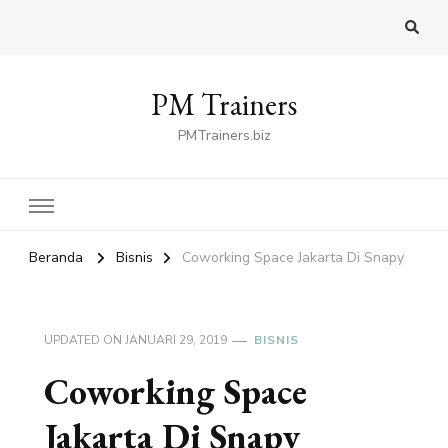
PM Trainers
PMTrainers.biz
Beranda
Bisnis
Coworking Space Jakarta Di Snapy
UPDATED ON
JANUARI 29, 2019
BISNIS
Coworking Space
Jakarta Di Snapy