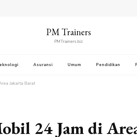
PM Trainers
PMTrainers.biz
eknologi
Asuransi
Umum
Pendidikan
Area Jakarta Barat
obil 24 Jam di Area