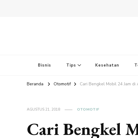
Bisnis
Tips
Kesehatan
T
Beranda
Otomotif
Cari Bengkel Mobil 24 Jam di 
AGUSTUS 21, 2018
OTOMOTIF
Cari Bengkel M