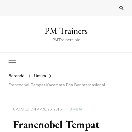
PM Trainers
PMTrainers.biz
Beranda
Umum
Francnobel Tempat Kacamata Pria Berinternasional
UPDATED ON
APRIL 26, 2016
UMUM
Francnobel Tempat