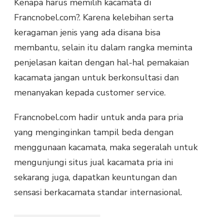
Kenapa harus memilih kacamata di
Francnobel.com?. Karena kelebihan serta
keragaman jenis yang ada disana bisa
membantu, selain itu dalam rangka meminta
penjelasan kaitan dengan hal-hal pemakaian
kacamata jangan untuk berkonsultasi dan
menanyakan kepada customer service.
Francnobel.com hadir untuk anda para pria
yang menginginkan tampil beda dengan
menggunaan kacamata, maka segeralah untuk
mengunjungi situs jual kacamata pria ini
sekarang juga, dapatkan keuntungan dan
sensasi berkacamata standar internasional.