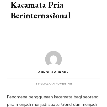
Kacamata Pria
Berinternasional
GUNGUN GUNGUN
PADA
TINGGALKAN KOMENTAR
FRANCNOBEL
TEMPAT
Fenomena penggunaan kacamata bagi seorang
KACAMATA
pria menjadi menjadi suatu trend dan menjadi
PRIA