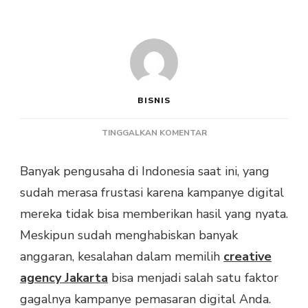
BISNIS
PADA
TINGGALKAN KOMENTAR
5
CIRI
Banyak pengusaha di Indonesia saat ini, yang
CREATIVE
sudah merasa frustasi karena kampanye digital
AGENCY
JAKARTA
mereka tidak bisa memberikan hasil yang nyata.
YANG
Meskipun sudah menghabiskan banyak
AKAN
MENGHANCURKAN
anggaran, kesalahan dalam memilih
creative
BISNIS
agency Jakarta
bisa menjadi salah satu faktor
ANDA!
gagalnya kampanye pemasaran digital Anda.