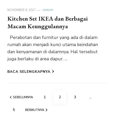
NOVEMBER 8, 2017
UMUM
Kitchen Set IKEA dan Berbagai
Macam Keunggulannya
Perabotan dan furnitur yang ada di dalam
rumah akan menjadi kunci utama keindahan
dan kenyamanan di dalamnya. Hal tersebut
juga berlaku di area dapur. …
BACA SELENGKAPNYA
Navigasi
HALAMAN
HALAMAN
HALAMAN
1
2
3
…
SEBELUMNYA
pos
HALAMAN
5
BERIKUTNYA