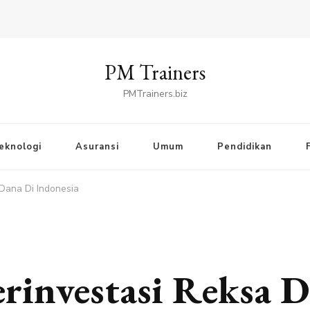
PM Trainers
PMTrainers.biz
eknologi
Asuransi
Umum
Pendidikan
Dana Di Indonesia
rinvestasi Reksa D