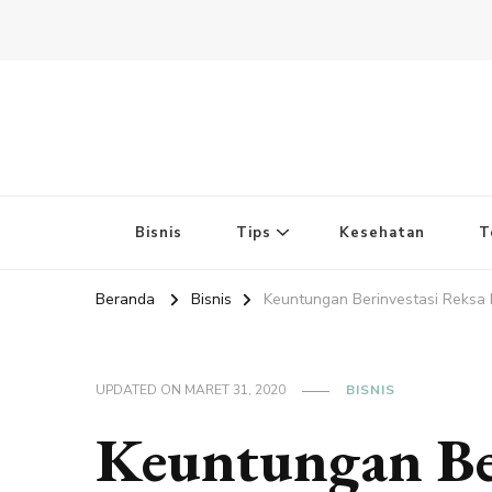
Bisnis
Tips
Kesehatan
T
Beranda
Bisnis
Keuntungan Berinvestasi Reksa 
UPDATED ON
MARET 31, 2020
BISNIS
Keuntungan Be