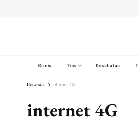
Bisnis
Tips
Kesehatan
T
Beranda
internet 4G
internet 4G