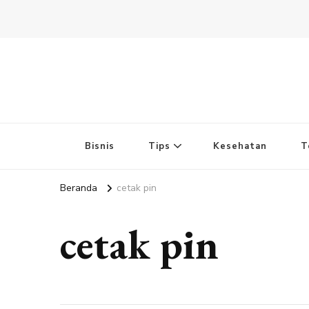
Bisnis
Tips
Kesehatan
T
Beranda
cetak pin
cetak pin