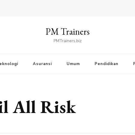
PM Trainers
PMTrainers.biz
eknologi
Asuransi
Umum
Pendidikan
l All Risk