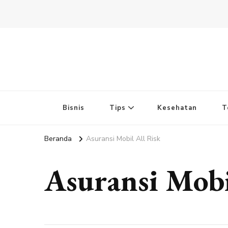
Bisnis
Tips
Kesehatan
T
Beranda
Asuransi Mobil All Risk
Asuransi Mobi