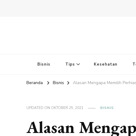
Bisnis
Tips
Kesehatan
T
Beranda
Bisnis
Alasan Mengapa Memilih Perhia
UPDATED ON
OKTOBER 25, 2021
BISNIS
Alasan Mengapa