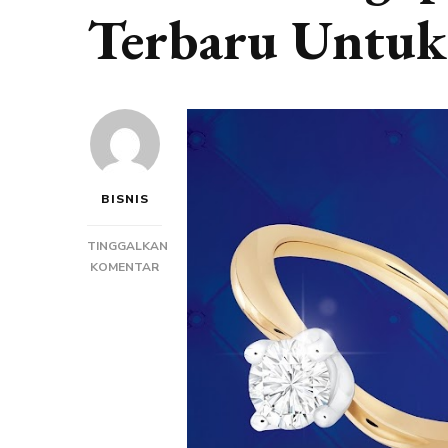
Terbaru Untuk
BISNIS
TINGGALKAN
PADA
KOMENTAR
ALASAN
MENGAPA
MEMILIH
PERHIASAN
BERLIAN
TERBARU
UNTUK
BERGAYA