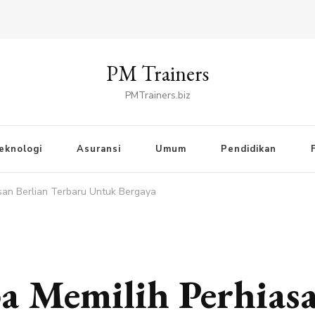
PM Trainers
PMTrainers.biz
eknologi
Asuransi
Umum
Pendidikan
san Berlian Terbaru Untuk Bergaya
 Memilih Perhiasa