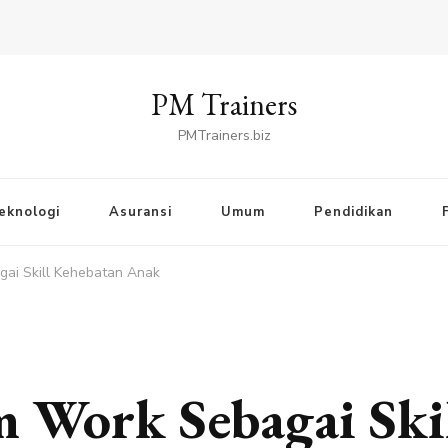
PM Trainers
PMTrainers.biz
eknologi
Asuransi
Umum
Pendidikan
ai Skill Kehebatan Anak
 Work Sebagai Ski