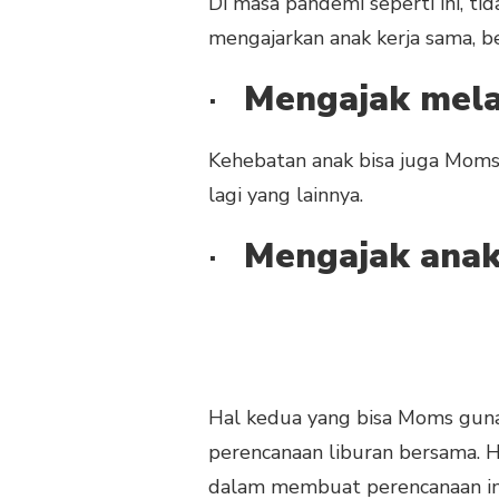
Di masa pandemi seperti ini, t
SKILL
mengajarkan anak kerja sama, b
KEHEBATAN
ANAK
·
Mengajak mela
Kehebatan anak bisa juga Moms
lagi yang lainnya.
·
Mengajak anak 
Hal kedua yang bisa Moms gu
perencanaan liburan bersama. 
dalam membuat perencanaan ini