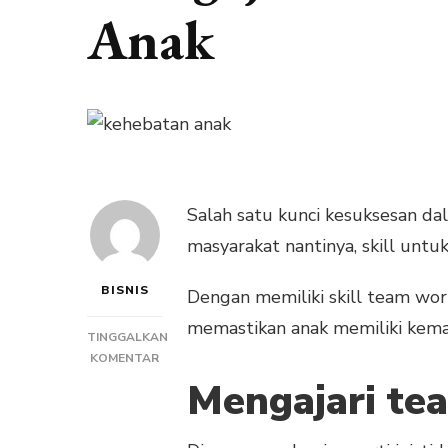
Anak
Salah satu kunci kesuksesan da
masyarakat nantinya, skill untu
BISNIS
Dengan memiliki skill team wor
memastikan anak memiliki kemam
TINGGALKAN
PADA
KOMENTAR
MENGAJARI
Mengajari te
TEAM
WORK
SEBAGAI