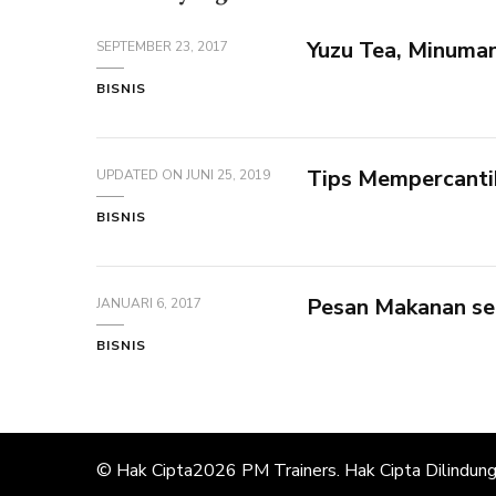
Yuzu Tea, Minuman
SEPTEMBER 23, 2017
BISNIS
Tips Mempercanti
UPDATED ON
JUNI 25, 2019
BISNIS
Pesan Makanan se
JANUARI 6, 2017
BISNIS
© Hak Cipta2026
PM Trainers
. Hak Cipta Dilindungi