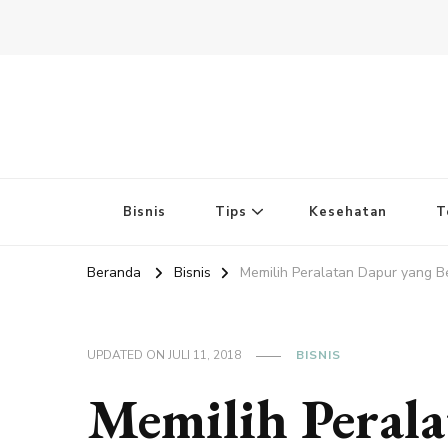
Bisnis
Tips
Kesehatan
T
Beranda
Bisnis
Memilih Peralatan Dapur yang Be
UPDATED ON
JULI 11, 2018
BISNIS
Memilih Perala