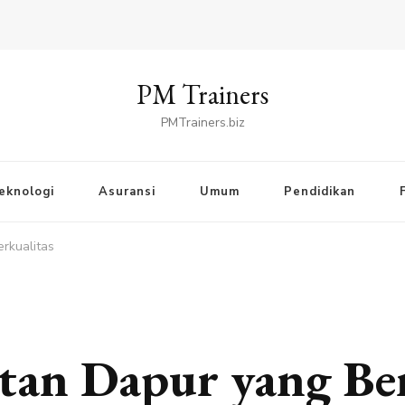
PM Trainers
PMTrainers.biz
eknologi
Asuransi
Umum
Pendidikan
rkualitas
tan Dapur yang Ber