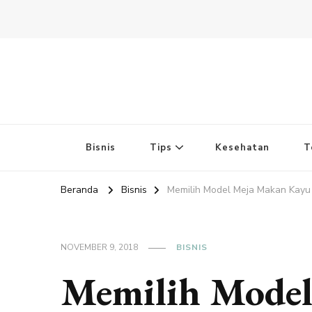
Bisnis
Tips
Kesehatan
T
Beranda
Bisnis
Memilih Model Meja Makan Kayu 
NOVEMBER 9, 2018
BISNIS
Memilih Model