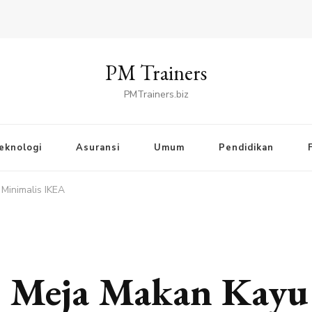
PM Trainers
PMTrainers.biz
eknologi
Asuransi
Umum
Pendidikan
Minimalis IKEA
 Meja Makan Kayu