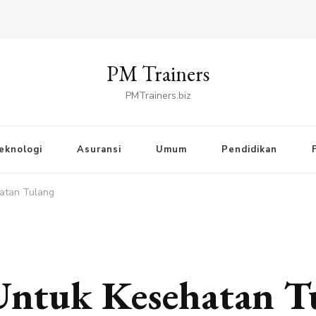
PM Trainers
PMTrainers.biz
eknologi
Asuransi
Umum
Pendidikan
atan Tulang
Untuk Kesehatan T