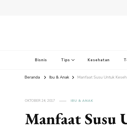
Bisnis
Tips
Kesehatan
T
Beranda
Ibu & Anak
Manfaat Susu Untuk Keseh
OKTOBER 24, 2017
IBU & ANAK
Manfaat Susu 