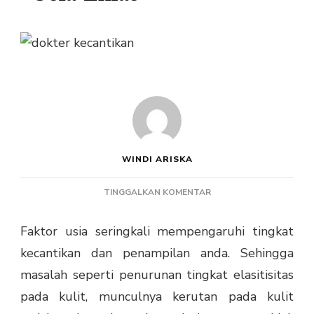
WINDI ARISKA
PADA
TINGGALKAN KOMENTAR
TAMPIL
LEBIH
Faktor usia seringkali mempengaruhi tingkat
MUDA
kecantikan dan penampilan anda. Sehingga
DI
USIA
masalah seperti penurunan tingkat elasitisitas
EMAS
pada kulit, munculnya kerutan pada kulit