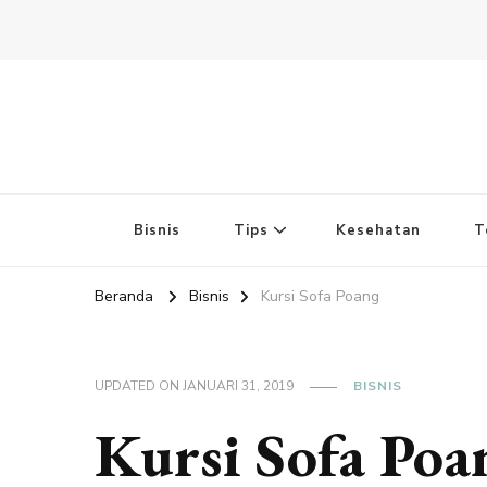
Bisnis
Tips
Kesehatan
T
Beranda
Bisnis
Kursi Sofa Poang
UPDATED ON
JANUARI 31, 2019
BISNIS
Kursi Sofa Poa